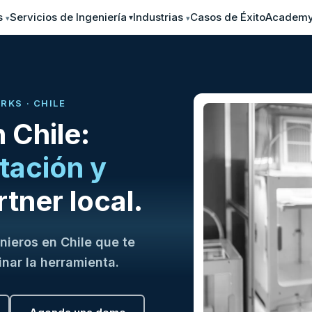
s
Servicios de Ingeniería
Industrias
Casos de Éxito
Academ
▾
▾
RKS · CHILE
Chile:
itación y
tner local.
nieros en Chile que te
nar la herramienta.