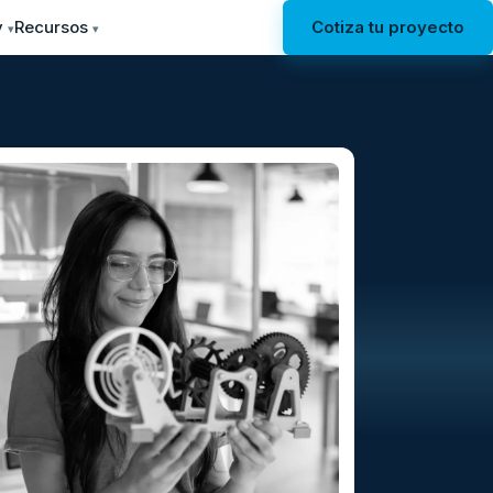
y
Recursos
Cotiza tu proyecto
▾
▾